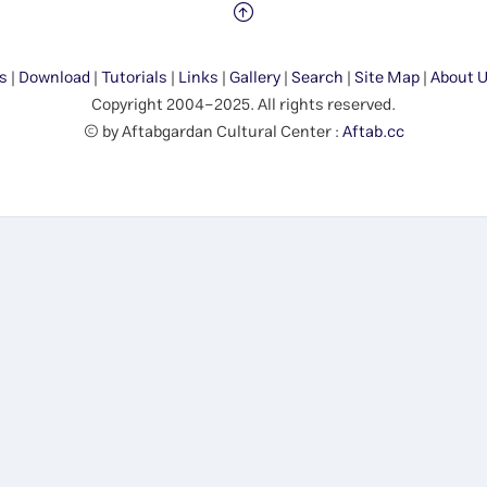
s
|
Download
|
Tutorials
|
Links
|
Gallery
|
Search
|
Site Map
|
About 
Copyright 2004-2025. All rights reserved.
© by Aftabgardan Cultural Center :
Aftab.cc
Show me the SUN