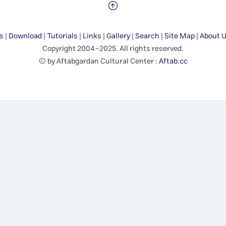
s
|
Download
|
Tutorials
|
Links
|
Gallery
|
Search
|
Site Map
|
About 
Copyright 2004-2025. All rights reserved.
© by Aftabgardan Cultural Center :
Aftab.cc
Show me the SUN