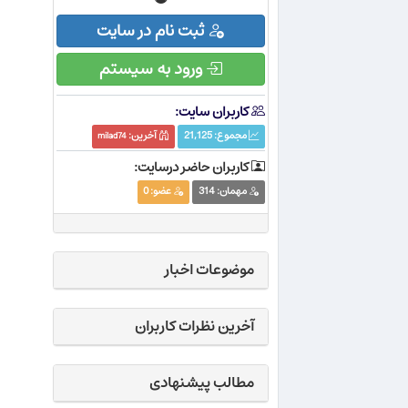
ثبت نام در سایت
ورود به سیستم
کاربران سایت:
مجموع:
21,125
آخرین:
milad74
کاربران حاضر درسایت:
مهمان:
314
عضو:
0
موضوعات اخبار
آخرین نظرات کاربران
مطالب پیشنهادی