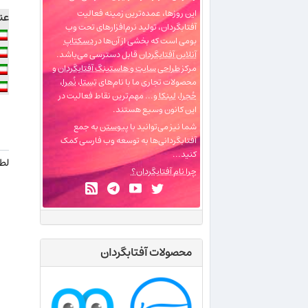
این روزها، عمده‌ترین زمینه فعالیت
عن
آفتابگردان، تولید نرم‌افزارهای تحت وب
بومی است که بخشی از آن‌ها در
دسکتاپ
آنلاین آفتابگردان
قابل دسترسی می‌باشد.
مرکز
طراحی سایت و هاستینگ آفتابگردان
و
محصولات تجاری ما با نام‌های
تِستا
،
نُمرا
،
حُجرا
،
لینکا
و... مهم‌ترین نقاط فعالیت در
این کانون وسیع هستند.
شما نیز می‌توانید با
پیوستن
به جمع
آفتابگردانی‌ها به توسعه وب فارسی کمک
کنید...
لطف
چرا نام آفتابگردان؟
محصولات آفتابگردان