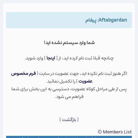
Aftabgardan: پيغام
شما وارد سيستم نشده ايد!
چنانچه قبلا ثبت نام كرده ايد، از [
اينجا
] وارد شويد.
اگر هنوز ثبت نام نكرده ايد، جهت عضویت در سایت [
فرم مخصوص
عضویت
] را تکمیل نمائید.
پس از طی مراحل کوتاه عضویت، دسترسی به این بخش برای شما
فراهم می شود.
[
بازگشت
]
Members List ©