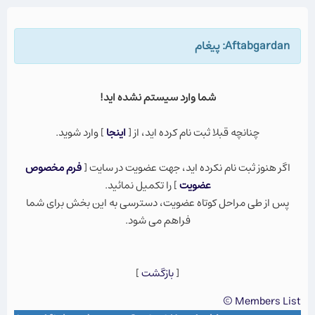
Aftabgardan: پيغام
شما وارد سيستم نشده ايد!
چنانچه قبلا ثبت نام كرده ايد، از [
اينجا
] وارد شويد.
اگر هنوز ثبت نام نكرده ايد، جهت عضویت در سایت [
فرم مخصوص
عضویت
] را تکمیل نمائید.
پس از طی مراحل کوتاه عضویت، دسترسی به این بخش برای شما
فراهم می شود.
[
بازگشت
]
Members List ©