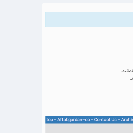
نمائید.
.
top
-
Aftabgardan-cc
-
Contact Us -
Archi