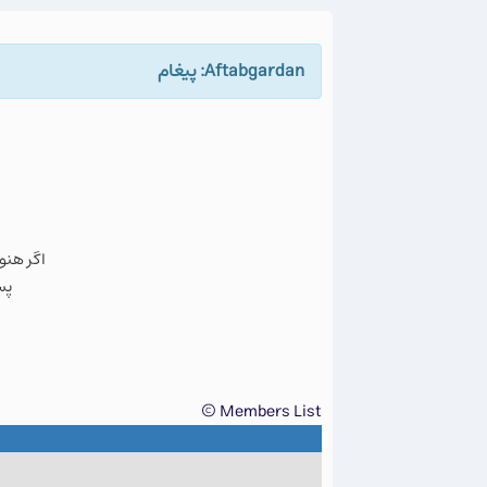
Aftabgardan: پيغام
اگر هنو
پس
Members List ©