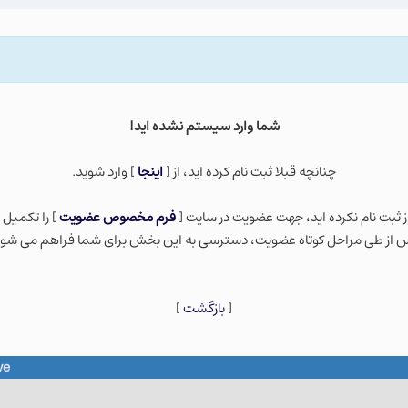
شما وارد سيستم نشده ايد!
چنانچه قبلا ثبت نام كرده ايد، از [
اينجا
] وارد شويد.
ز ثبت نام نكرده ايد، جهت عضویت در سایت [
فرم مخصوص عضویت
] را تکمیل 
 از طی مراحل کوتاه عضویت، دسترسی به این بخش برای شما فراهم می شود
[
بازگشت
]
ve