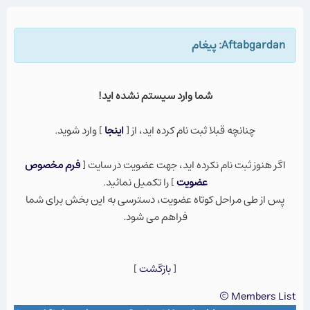
Aftabgardan: پيغام
شما وارد سيستم نشده ايد!
چنانچه قبلا ثبت نام كرده ايد، از [
اينجا
] وارد شويد.
اگر هنوز ثبت نام نكرده ايد، جهت عضویت در سایت [
فرم مخصوص
عضویت
] را تکمیل نمائید.
پس از طی مراحل کوتاه عضویت، دسترسی به این بخش برای شما
فراهم می شود.
[
بازگشت
]
Members List ©