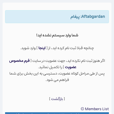
Aftabgardan: پيغام
شما وارد سيستم نشده ايد!
چنانچه قبلا ثبت نام كرده ايد، از [
اينجا
] وارد شويد.
اگر هنوز ثبت نام نكرده ايد، جهت عضویت در سایت [
فرم مخصوص
عضویت
] را تکمیل نمائید.
پس از طی مراحل کوتاه عضویت، دسترسی به این بخش برای شما
فراهم می شود.
[
بازگشت
]
Members List ©