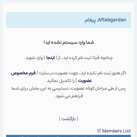
Aftabgardan: پيغام
شما وارد سيستم نشده ايد!
چنانچه قبلا ثبت نام كرده ايد، از [
اينجا
] وارد شويد.
اگر هنوز ثبت نام نكرده ايد، جهت عضویت در سایت [
فرم مخصوص
عضویت
] را تکمیل نمائید.
پس از طی مراحل کوتاه عضویت، دسترسی به این بخش برای شما
فراهم می شود.
[
بازگشت
]
Members List ©