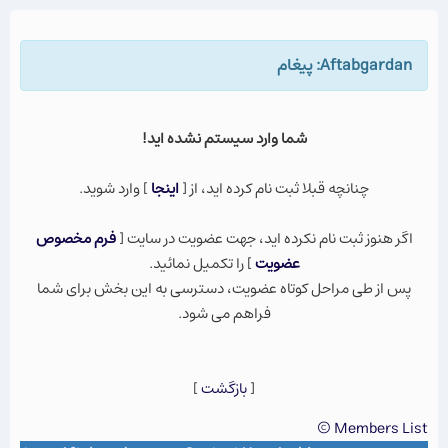
Aftabgardan: پيغام
شما وارد سيستم نشده ايد!
چنانچه قبلا ثبت نام كرده ايد، از [
اينجا
] وارد شويد.
اگر هنوز ثبت نام نكرده ايد، جهت عضویت در سایت [
فرم مخصوص
عضویت
] را تکمیل نمائید.
پس از طی مراحل کوتاه عضویت، دسترسی به این بخش برای شما
فراهم می شود.
[
بازگشت
]
Members List ©