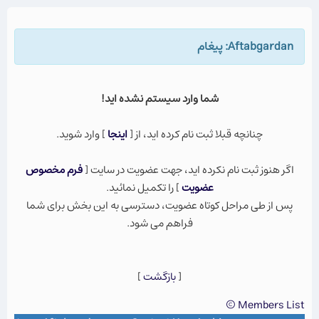
Aftabgardan: پيغام
شما وارد سيستم نشده ايد!
چنانچه قبلا ثبت نام كرده ايد، از [
اينجا
] وارد شويد.
اگر هنوز ثبت نام نكرده ايد، جهت عضویت در سایت [
فرم مخصوص
عضویت
] را تکمیل نمائید.
پس از طی مراحل کوتاه عضویت، دسترسی به این بخش برای شما
فراهم می شود.
[
بازگشت
]
Members List ©