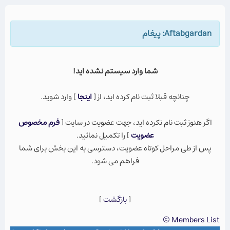
Aftabgardan: پيغام
شما وارد سيستم نشده ايد!
چنانچه قبلا ثبت نام كرده ايد، از [
اينجا
] وارد شويد.
اگر هنوز ثبت نام نكرده ايد، جهت عضویت در سایت [
فرم مخصوص
عضویت
] را تکمیل نمائید.
پس از طی مراحل کوتاه عضویت، دسترسی به این بخش برای شما
فراهم می شود.
[
بازگشت
]
Members List ©