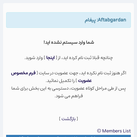
Aftabgardan: پيغام
شما وارد سيستم نشده ايد!
چنانچه قبلا ثبت نام كرده ايد، از [
اينجا
] وارد شويد.
اگر هنوز ثبت نام نكرده ايد، جهت عضویت در سایت [
فرم مخصوص
عضویت
] را تکمیل نمائید.
پس از طی مراحل کوتاه عضویت، دسترسی به این بخش برای شما
فراهم می شود.
[
بازگشت
]
Members List ©