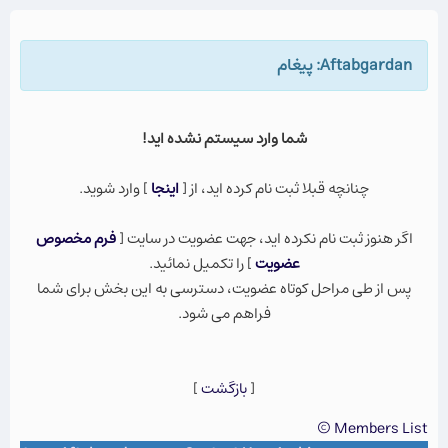
Aftabgardan: پيغام
شما وارد سيستم نشده ايد!
چنانچه قبلا ثبت نام كرده ايد، از [
اينجا
] وارد شويد.
اگر هنوز ثبت نام نكرده ايد، جهت عضویت در سایت [
فرم مخصوص
عضویت
] را تکمیل نمائید.
پس از طی مراحل کوتاه عضویت، دسترسی به این بخش برای شما
فراهم می شود.
[
بازگشت
]
Members List ©