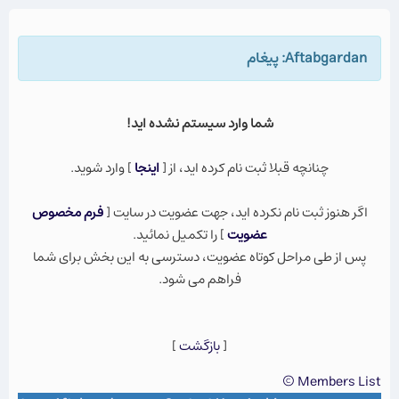
Aftabgardan: پيغام
شما وارد سيستم نشده ايد!
چنانچه قبلا ثبت نام كرده ايد، از [
اينجا
] وارد شويد.
اگر هنوز ثبت نام نكرده ايد، جهت عضویت در سایت [
فرم مخصوص
عضویت
] را تکمیل نمائید.
پس از طی مراحل کوتاه عضویت، دسترسی به این بخش برای شما
فراهم می شود.
[
بازگشت
]
Members List ©