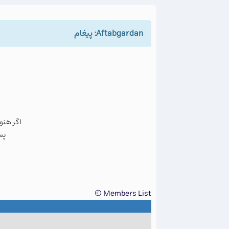
Aftabgardan: پيغام
اگر هنو
پس
Members List ©