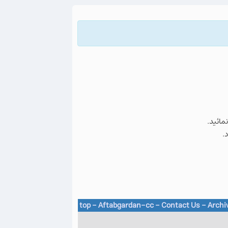
نمائید.
.
top
-
Aftabgardan-cc
-
Contact Us -
Archi