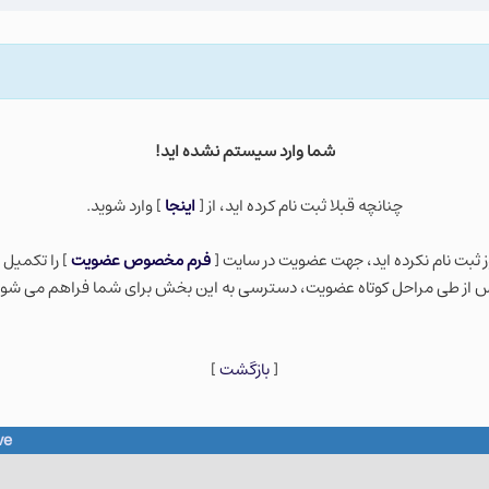
شما وارد سيستم نشده ايد!
چنانچه قبلا ثبت نام كرده ايد، از [
اينجا
] وارد شويد.
ز ثبت نام نكرده ايد، جهت عضویت در سایت [
فرم مخصوص عضویت
] را تکمیل 
 از طی مراحل کوتاه عضویت، دسترسی به این بخش برای شما فراهم می شود
[
بازگشت
]
ve