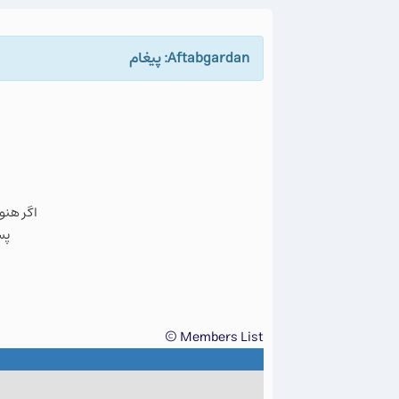
Aftabgardan: پيغام
اگر هنو
پس
Members List ©