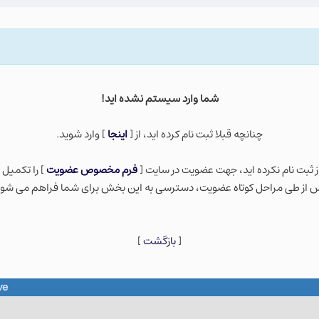
شما وارد سيستم نشده ايد!
چنانچه قبلا ثبت نام كرده ايد، از [
اينجا
] وارد شويد.
ز ثبت نام نكرده ايد، جهت عضویت در سایت [
فرم مخصوص عضویت
] را تکمیل 
 از طی مراحل کوتاه عضویت، دسترسی به این بخش برای شما فراهم می شود
[
بازگشت
]
ve