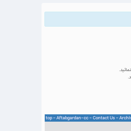
نمائید.
.
top
-
Aftabgardan-cc
-
Contact Us -
Archi