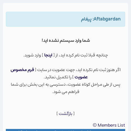
Aftabgardan: پيغام
شما وارد سيستم نشده ايد!
چنانچه قبلا ثبت نام كرده ايد، از [
اينجا
] وارد شويد.
اگر هنوز ثبت نام نكرده ايد، جهت عضویت در سایت [
فرم مخصوص
عضویت
] را تکمیل نمائید.
پس از طی مراحل کوتاه عضویت، دسترسی به این بخش برای شما
فراهم می شود.
[
بازگشت
]
Members List ©