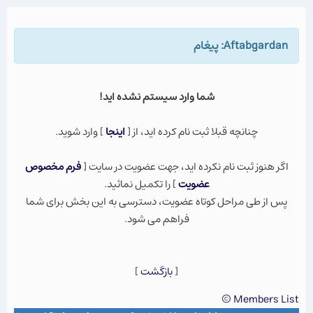
Aftabgardan: پيغام
شما وارد سيستم نشده ايد!
چنانچه قبلا ثبت نام كرده ايد، از [
اينجا
] وارد شويد.
اگر هنوز ثبت نام نكرده ايد، جهت عضویت در سایت [
فرم مخصوص
عضویت
] را تکمیل نمائید.
پس از طی مراحل کوتاه عضویت، دسترسی به این بخش برای شما
فراهم می شود.
[
بازگشت
]
Members List ©