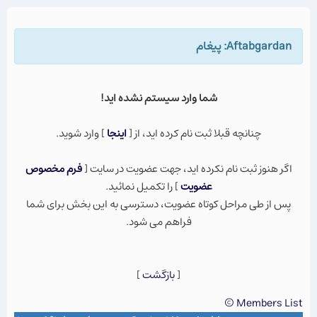
Aftabgardan: پيغام
شما وارد سيستم نشده ايد!
چنانچه قبلا ثبت نام كرده ايد، از [
اينجا
] وارد شويد.
اگر هنوز ثبت نام نكرده ايد، جهت عضویت در سایت [
فرم مخصوص
عضویت
] را تکمیل نمائید.
پس از طی مراحل کوتاه عضویت، دسترسی به این بخش برای شما
فراهم می شود.
[
بازگشت
]
Members List ©