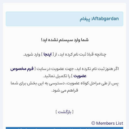
Aftabgardan: پيغام
شما وارد سيستم نشده ايد!
چنانچه قبلا ثبت نام كرده ايد، از [
اينجا
] وارد شويد.
اگر هنوز ثبت نام نكرده ايد، جهت عضویت در سایت [
فرم مخصوص
عضویت
] را تکمیل نمائید.
پس از طی مراحل کوتاه عضویت، دسترسی به این بخش برای شما
فراهم می شود.
[
بازگشت
]
Members List ©