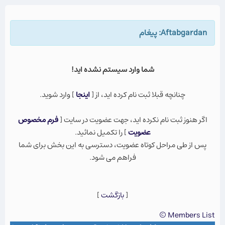
Aftabgardan: پيغام
شما وارد سيستم نشده ايد!
چنانچه قبلا ثبت نام كرده ايد، از [
اينجا
] وارد شويد.
اگر هنوز ثبت نام نكرده ايد، جهت عضویت در سایت [
فرم مخصوص
عضویت
] را تکمیل نمائید.
پس از طی مراحل کوتاه عضویت، دسترسی به این بخش برای شما
فراهم می شود.
[
بازگشت
]
Members List ©