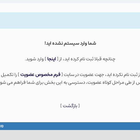
شما وارد سيستم نشده ايد!
چنانچه قبلا ثبت نام كرده ايد، از [
اينجا
] وارد شويد.
ز ثبت نام نكرده ايد، جهت عضویت در سایت [
فرم مخصوص عضویت
] را تکمیل 
 از طی مراحل کوتاه عضویت، دسترسی به این بخش برای شما فراهم می شود
[
بازگشت
]
ve