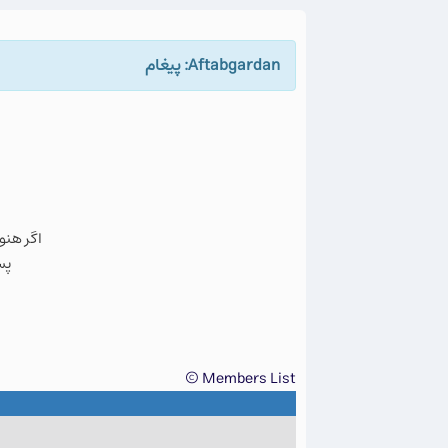
Aftabgardan: پيغام
اگر هنو
پس
Members List ©