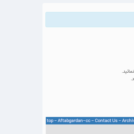
نمائید.
.
top
-
Aftabgardan-cc
-
Contact Us -
Archi