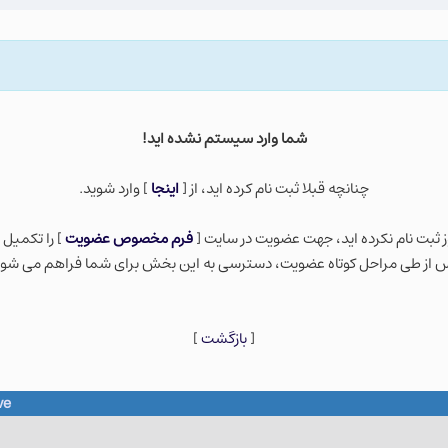
شما وارد سيستم نشده ايد!
چنانچه قبلا ثبت نام كرده ايد، از [
اينجا
] وارد شويد.
ز ثبت نام نكرده ايد، جهت عضویت در سایت [
فرم مخصوص عضویت
] را تکمیل 
 از طی مراحل کوتاه عضویت، دسترسی به این بخش برای شما فراهم می شود
[
بازگشت
]
ve