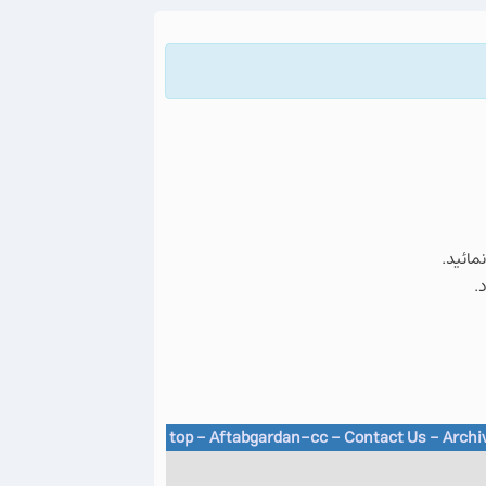
نمائید.
.
top
-
Aftabgardan-cc
-
Contact Us -
Archi