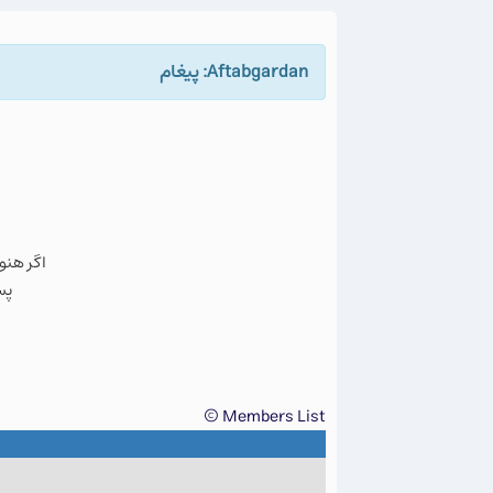
Aftabgardan: پيغام
اگر هنو
پس
Members List ©