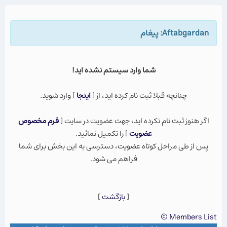
Aftabgardan: پيغام
شما وارد سيستم نشده ايد!
چنانچه قبلا ثبت نام كرده ايد، از [
اينجا
] وارد شويد.
اگر هنوز ثبت نام نكرده ايد، جهت عضویت در سایت [
فرم مخصوص
عضویت
] را تکمیل نمائید.
پس از طی مراحل کوتاه عضویت، دسترسی به این بخش برای شما
فراهم می شود.
[
بازگشت
]
Members List ©