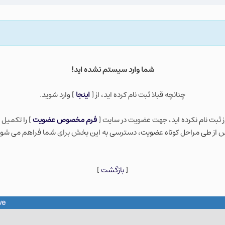
شما وارد سيستم نشده ايد!
چنانچه قبلا ثبت نام كرده ايد، از [
اينجا
] وارد شويد.
ز ثبت نام نكرده ايد، جهت عضویت در سایت [
فرم مخصوص عضویت
] را تکمیل 
 از طی مراحل کوتاه عضویت، دسترسی به این بخش برای شما فراهم می شود
[
بازگشت
]
ve