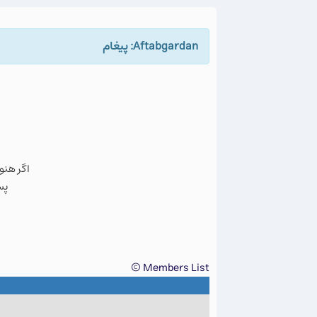
Aftabgardan: پيغام
اگر هنو
پس
Members List ©