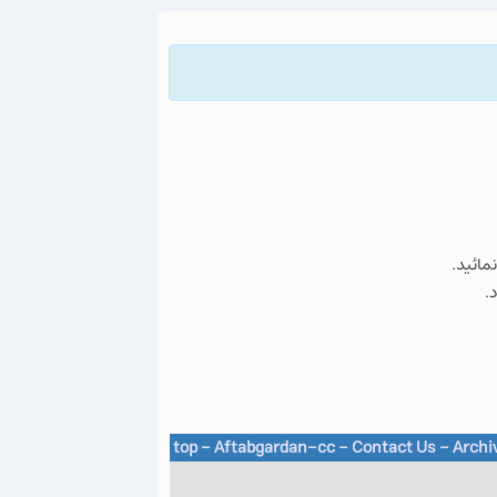
نمائید.
.
top
-
Aftabgardan-cc
-
Contact Us -
Archi