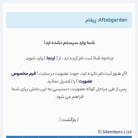
Aftabgardan: پيغام
شما وارد سيستم نشده ايد!
چنانچه قبلا ثبت نام كرده ايد، از [
اينجا
] وارد شويد.
اگر هنوز ثبت نام نكرده ايد، جهت عضویت در سایت [
فرم مخصوص
عضویت
] را تکمیل نمائید.
پس از طی مراحل کوتاه عضویت، دسترسی به این بخش برای شما
فراهم می شود.
[
بازگشت
]
Members List ©