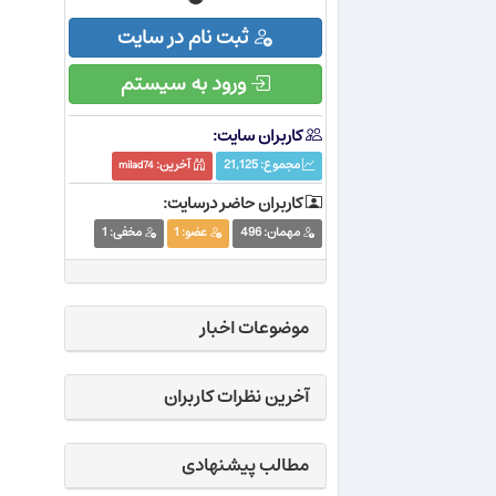
ثبت نام در سایت
ورود به سیستم
کاربران سایت:
مجموع:
21,125
آخرین:
milad74
کاربران حاضر درسایت:
مهمان:
496
عضو:
1
مخفی:
1
موضوعات اخبار
آخرین نظرات کاربران
مطالب پیشنهادی