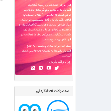
این روزها، عمده‌ترین زمینه فعالیت
آفتابگردان، تولید نرم‌افزارهای تحت وب
بومی است که بخشی از آن‌ها در
دسکتاپ
آنلاین آفتابگردان
قابل دسترسی می‌باشد.
مرکز
طراحی سایت و هاستینگ آفتابگردان
و
محصولات تجاری ما با نام‌های
تِستا
،
نُمرا
،
حُجرا
،
لینکا
و... مهم‌ترین نقاط فعالیت در
این کانون وسیع هستند.
شما نیز می‌توانید با
پیوستن
به جمع
آفتابگردانی‌ها به توسعه وب فارسی کمک
کنید...
چرا نام آفتابگردان؟
محصولات آفتابگردان