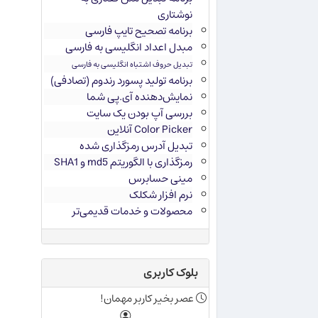
نوشتاری
برنامه تصحیح تایپ فارسی
مبدل اعداد انگلیسی به فارسی
تبدیل حروف اشتباه انگلیسی به فارسی
برنامه تولید پسورد رندوم (تصادفی)
نمایش‌دهنده آی.پی شما
بررسی آپ بودن یک سایت
Color Picker آنلاین
تبدیل آدرس رمزگذاری شده
رمزگذاری با الگوریتم md5 و SHA1
مینی حسابرس
نرم افزار شکلک
محصولات و خدمات قدیمی‌تر
بلوک کاربری
عصر بخیر کاربر مهمان!