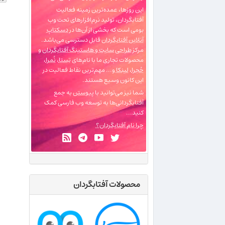
این روزها، عمده‌ترین زمینه فعالیت
آفتابگردان، تولید نرم‌افزارهای تحت وب
بومی است که بخشی از آن‌ها در
دسکتاپ
آنلاین آفتابگردان
قابل دسترسی می‌باشد.
مرکز
طراحی سایت و هاستینگ آفتابگردان
و
محصولات تجاری ما با نام‌های
تِستا
،
نُمرا
،
حُجرا
،
لینکا
و... مهم‌ترین نقاط فعالیت در
این کانون وسیع هستند.
شما نیز می‌توانید با
پیوستن
به جمع
آفتابگردانی‌ها به توسعه وب فارسی کمک
کنید...
چرا نام آفتابگردان؟
محصولات آفتابگردان