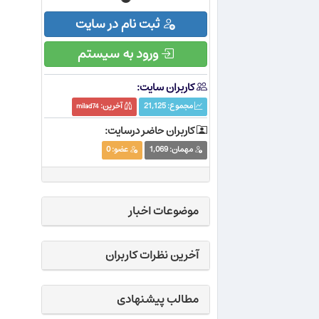
ثبت نام در سایت
ورود به سیستم
کاربران سایت:
مجموع:
21,125
آخرین:
milad74
کاربران حاضر درسایت:
مهمان:
1,069
عضو:
0
موضوعات اخبار
آخرین نظرات کاربران
مطالب پیشنهادی